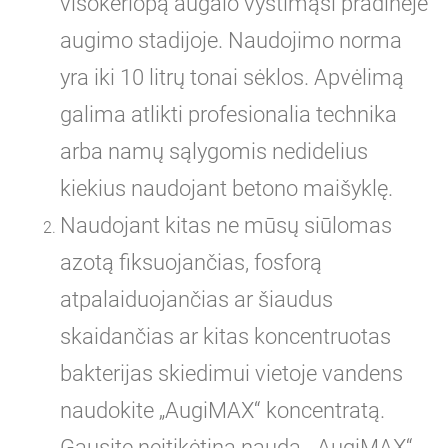
visokeriopą augalo vystimąsi pradinėje
augimo stadijoje. Naudojimo norma
yra iki 10 litrų tonai sėklos. Apvėlimą
galima atlikti profesionalia technika
arba namų sąlygomis nedidelius
kiekius naudojant betono maišyklę.
Naudojant kitas ne mūsų siūlomas
azotą fiksuojančias, fosforą
atpalaiduojančias ar šiaudus
skaidančias ar kitas koncentruotas
bakterijas skiedimui vietoje vandens
naudokite „AugiMAX“ koncentratą.
Gausite neįtikėtiną naudą. „AugiMAX“