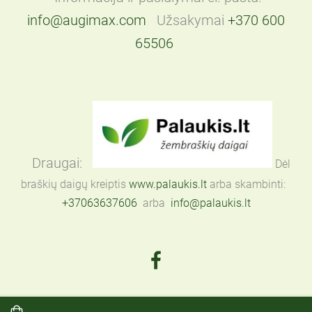
info@augimax.com
Užsakymai
+370 600
65506
Draugai:
Dėl
braškių daigų kreiptis
www.palaukis.lt
arba skambinti:
+37063637606
arba
info@palaukis.lt