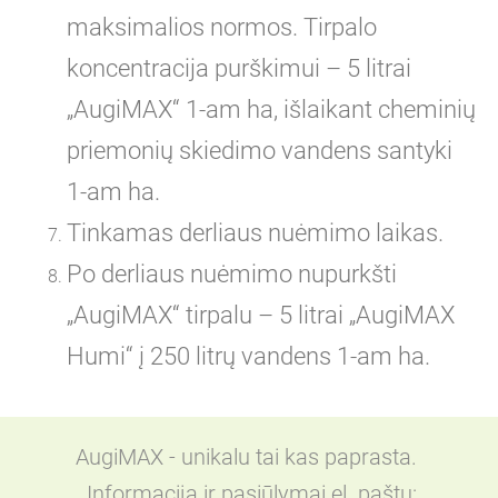
maksimalios normos. Tirpalo
koncentracija purškimui – 5 litrai
„AugiMAX“ 1-am ha, išlaikant cheminių
priemonių skiedimo vandens santyki
1-am ha.
Tinkamas derliaus nuėmimo laikas.
Po derliaus nuėmimo nupurkšti
„AugiMAX“ tirpalu – 5 litrai „AugiMAX
Humi“ į 250 litrų vandens 1-am ha.
AugiMAX - unikalu tai kas paprasta.
Informacija ir pasiūlymai el. paštu: