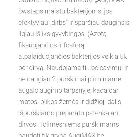
čwstaps maistu bakterijoms, jos
efektyviau „dirbs“ ir sparčiau dauginsis,
ilgiau išliks gyvybingos. (Azotą
fiksuojančios ir fosforą
atpalaiduojančios bakterijos veikia tik
per dirvą. Naudojama tik beicavimui ir
ne daugiau 2 purškimai pirminiame
augalo augimo tarpsnyje, kada dar
matosi plikos žemės ir didžioji dalis
išpurškiamo preparato patenka ant
dirvos. Tolimesniems purškimams
naudoti tik gryną AugiMAX be