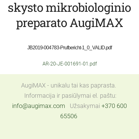
skysto mikrobiologinio
preparato AugiMAX
JB2019-004783-Prufbericht-1_0_VALID.pdf
AR-20-JE-001691-01.pdf
AugiMAX - unikalu tai kas paprasta.
Informacija ir pasiūlymai el. paštu:
info@augimax.com
Užsakymai
+370 600
65506