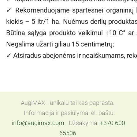
✓ Rekomenduojame spartesnei organinių li
kiekis – 5 ltr/1 ha. Nuėmus derlių produkta
Būtina sąlyga produkto veikimui +10 C° ar
Negalima užarti giliau 15 centimetrų;
✓ Atsiradus abejonėms ir neaiškumams, reko
AugiMAX - unikalu tai kas paprasta.
Informacija ir pasiūlymai el. paštu:
info@augimax.com
Užsakymai
+370 600
65506