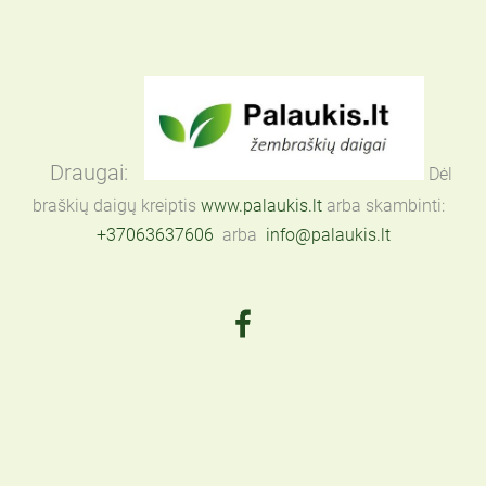
Draugai:
Dėl
braškių daigų kreiptis
www.palaukis.lt
arba skambinti:
+37063637606
arba
info@palaukis.lt