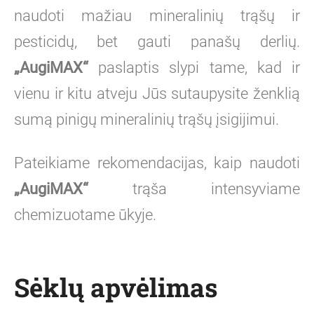
naudoti mažiau mineralinių trąšų ir
pesticidų, bet gauti panašų derlių.
„AugiMAX“
paslaptis slypi tame, kad ir
vienu ir kitu atveju Jūs sutaupysite ženklią
sumą pinigų mineralinių trąšų įsigijimui.
Pateikiame rekomendacijas, kaip naudoti
„AugiMAX“
trąša intensyviame
chemizuotame ūkyje.
Sėklų apvėlimas