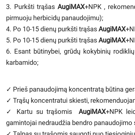
3. Purkšti trąšas
AugiMAX
+NPK
, rekomend
pirmuoju herbicidų panaudojimu);
4. Po 10-15 dienų purkšti trąšas
AugiMAX
+N
5. Po 10-15 dienų purkšti trąšas
AugiMAX
+N
6. Esant būtinybei, grūdų kokybinių rodikl
karbamido;
✓ Prieš panaudojimą koncentratą būtina gera
✓ Trąšų koncentratui skiesti, rekomenduoja
✓ Kartu su trąšomis
AugiMAX
+NPK
leid
gamintojai nedraudžia bendro panaudojimo su
✓ Talpas su trąšomis saugoti nuo tiesioginių