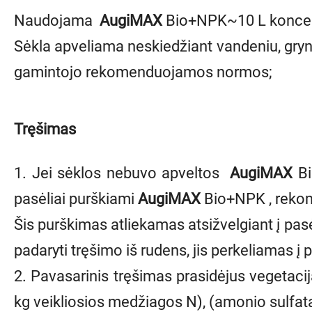
Naudojama
AugiMAX
Bio+NPK~10 L koncent
Sėkla apveliama neskiedžiant vandeniu, gryn
gamintojo rekomenduojamos normos;
Tręšimas
1. Jei sėklos nebuvo apveltos
AugiMAX
Bi
pasėliai purškiami
AugiMAX
Bio+NPK
, reko
Šis purškimas atliekamas atsižvelgiant į pasė
padaryti tręšimo iš rudens, jis perkeliamas į 
2. Pavasarinis tręšimas prasidėjus vegetacij
kg veikliosios medžiagos N), (amonio sulfata