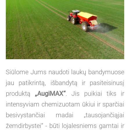
Siūlome Jums naudoti laukų bandymuose
jau patikrintą, išbandytą ir pasiteisinusį
produktą
„AugiMAX“
. Jis puikiai tiks ir
intensyviam chemizuotam ūkiui ir sparčiai
besivystančiai madai „tausojančiąjai
žemdirbystei“ - būti lojalesniems gamtai ir